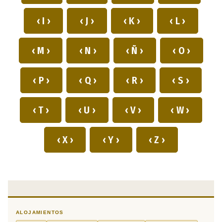
‹ I ›
‹ J ›
‹ K ›
‹ L ›
‹ M ›
‹ N ›
‹ Ñ ›
‹ O ›
‹ P ›
‹ Q ›
‹ R ›
‹ S ›
‹ T ›
‹ U ›
‹ V ›
‹ W ›
‹ X ›
‹ Y ›
‹ Z ›