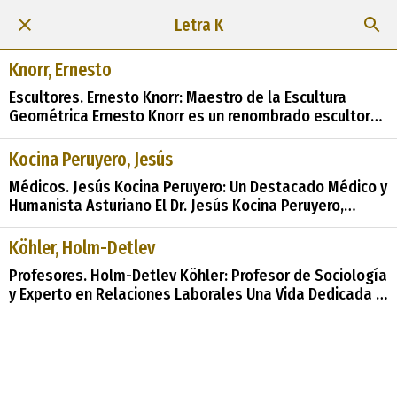
Letra K
Knorr, Ernesto
Escultores. Ernesto Knorr: Maestro de la Escultura
Geométrica Ernesto Knorr es un renombrado escultor
nacido en Vitoria, País Vasco, en 1957, y desde 1982 ha
dejado su marca en el mundo artístico de Asturias. Su
Kocina Peruyero, Jesús
obra se caracteriza por un enfoque constructivista y
Médicos. Jesús Kocina Peruyero: Un Destacado Médico y
geométrico, donde la esenci
Humanista Asturiano El Dr. Jesús Kocina Peruyero,
especializado en gastroenterología y medicina
psicosomática, nació en 1920 en Tresali, una aldea en
Köhler, Holm-Detlev
el concejo asturiano de Nava. Su legado en la medicina
Profesores. Holm-Detlev Köhler: Profesor de Sociología
y su compromiso con
y Experto en Relaciones Laborales Una Vida Dedicada a
la Sociología Holm-Detlev Köhler, un distinguido
profesor titular de Sociología en la Universidad de
Oviedo, Asturias, nació el 24 de diciembre de 1956 en
Torgau, Alemania.