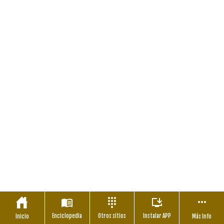
Enciclopedia
Otros sitios
Instalar APP
Inicio
Más Info