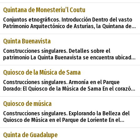
arquitectónico, fue construida en 1908 por el arquitecto
Manuel Posada Noriega. Ubicada en la Carretera RD-3,
Quintana de Monesteriu’l Coutu
este chalé unifamiliar se erige como un testimonio
Conjuntos etnográficos. Introducción Dentro del vasto
impresionante de la opulencia de la época y el
Patrimonio Arquitectónico de Asturias, la Quintana de
Monesteriu’l Coutu destaca como un conjunto
interesante, recogido en el Inventario de Patrimonio
Quinta Buenavista
Arquitectónico de la región. Este conjunto, compuesto
Construcciones singulares. Detalles sobre el
por paneras y una vivienda auxiliar, co
patrimonio La Quinta Buenavista se encuentra ubicada
en la calle Badalán de la villa de Colombres, en el
municipio asturiano de Colombres. Este lugar forma
Quiosco de la Música de Sama
parte de un barrio alto con una serie de puntos de gran
Construcciones singulares. Armonía en el Parque
interés, incluyendo la Casa de Los Leones y los
Dorado: El Quiosco de la Música de Sama En el corazón
ajardinamien
de Sama de Langreo, Asturias, se erige como un
símbolo de la cultura y el esparcimiento el Quiosco de
Quiosco de música
la Música, una joya arquitectónica que deleita tanto a
Construcciones singulares. Explorando la Belleza del
lugareños como a visitantes con s
Quiosco de Música en el Parque de Loriente En el
encantador Parque de Loriente, en Castropol, se
encuentra una estructura que cautiva a los visitantes
Quinta de Guadalupe
con su elegancia y encanto: el Quiosco de Música. Esta