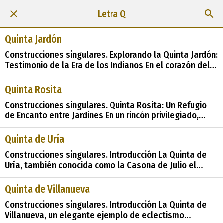
Letra Q
Quinta Jardón
Construcciones singulares. Explorando la Quinta Jardón:
Testimonio de la Era de los Indianos En el corazón del
occidente de Asturias, en un entorno pintoresco
rodeado de naturaleza exuberante, se encuentra un
Quinta Rosita
tesoro arquitectónico que lleva consigo las historias y
Construcciones singulares. Quinta Rosita: Un Refugio
leyendas de una época dorada: la Quinta Ja
de Encanto entre Jardines En un rincón privilegiado,
rodeado de exuberante vegetación, se encuentra la
Quinta Rosita, un encantador chalet que se erige como
Quinta de Uría
un oasis de belleza y tranquilidad. Este pintoresco
Construcciones singulares. Introducción La Quinta de
refugio, envuelto por una zona ajardinada
Uría, también conocida como la Casona de Julio el
cuidadosament
Gallego, es un tesoro arquitectónico que encarna la
historia y la cultura de la región. En este reportaje, nos
Quinta de Villanueva
adentraremos en su fascinante historia, explorando
Construcciones singulares. Introducción La Quinta de
sus características físicas
Villanueva, un elegante ejemplo de eclectismo