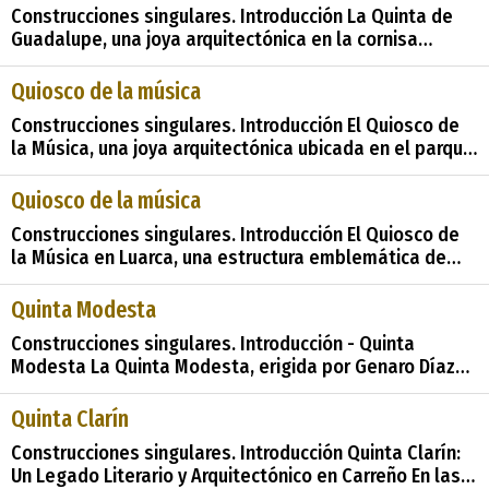
Construcciones singulares. Introducción La Quinta de
joya arquitectónica, que sirve como escenario para co
Guadalupe, una joya arquitectónica en la cornisa
cantábrica, emerge como un testamento histórico del
florecimiento económico vinculado a la emigración
Quiosco de la música
asturiana hacia América en los años 1905-1906.
Construcciones singulares. Introducción El Quiosco de
Ubicada en la Plaza Manuel Ibá&
la Música, una joya arquitectónica ubicada en el parque
Medal, es mucho más que una simple estructura; es un
símbolo cultural que refleja la influencia de diferentes
Quiosco de la música
corrientes artísticas y sociales de principios del siglo
Construcciones singulares. Introducción El Quiosco de
XX. En este repo
la Música en Luarca, una estructura emblemática de
finales del siglo XIX, encarna no solo la historia
arquitectónica de la ciudad, sino también su rica
Quinta Modesta
herencia cultural. A través de sus características únicas
Construcciones singulares. Introducción - Quinta
y su papel en la comuni
Modesta La Quinta Modesta, erigida por Genaro Díaz
en el año 1924, es una notable construcción ubicada en
la villa de Boal, la cual funge como la capital del
Quinta Clarín
concejo o municipio asturiano homónimo. Este edificio
Construcciones singulares. Introducción Quinta Clarín:
representa un destacado ejemplo de la arq
Un Legado Literario y Arquitectónico en Carreño En las