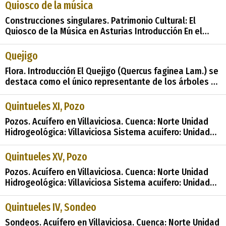
distintivo en el paisaje urbano de la villa de Grado,
Quiosco de la música
Asturias. Este quiosco, ubicado en el corazón del
Construcciones singulares. Patrimonio Cultural: El
parque, no solo sirve como punto de encuentr
Quiosco de la Música en Asturias Introducción En el
vasto tapiz del Patrimonio Arquitectónico de Asturias,
hay una joya que destaca por su singularidad y
Quejigo
relevancia cultural: el Quiosco de la Música. Este
Flora. Introducción El Quejigo (Quercus faginea Lam.) se
encantador conjunto, recogido meticulosamente en el
destaca como el único representante de los árboles de
hojas marcescentes en Asturias. En este reajuste,
exploraremos la presencia y características del quejigo
Quintueles XI, Pozo
en la región, así como su importancia en el patrimonio
Pozos. Acuífero en Villaviciosa. Cuenca: Norte Unidad
natur
Hidrogeológica: Villaviciosa Sistema acuifero: Unidad
mesozoica Gijón-Villaviciosa Cota: 141 Profundidad:
8.50 Naturaleza: Pozo Uso: Abastecimiento (que no sea
Quintueles XV, Pozo
núcleo urbano) Perímetro: No se sabe Nota: Si no hay
Pozos. Acuífero en Villaviciosa. Cuenca: Norte Unidad
ninguna indicac
Hidrogeológica: Villaviciosa Sistema acuifero: Unidad
mesozoica Gijón-Villaviciosa Cota: 120 Profundidad:
9.00 Naturaleza: Pozo Uso: Abastecimiento (que no sea
Quintueles IV, Sondeo
núcleo urbano) Perímetro: No se sabe Nota: Si no hay
Sondeos. Acuífero en Villaviciosa. Cuenca: Norte Unidad
ninguna indicac