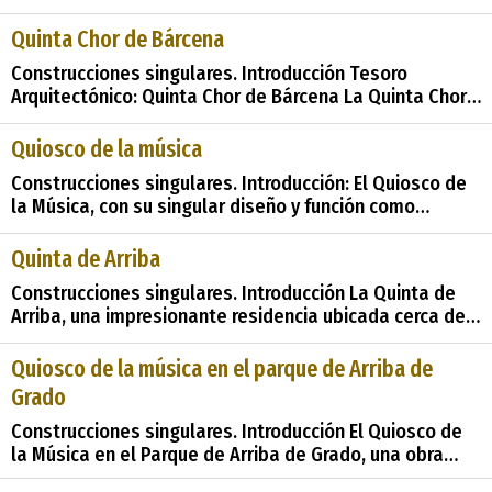
verdes colinas de Carreño se alza la Quinta Clarín, un
lugar impregnado de historia literaria y belleza
Quinta Chor de Bárcena
arquitectónica. Este solar, perteneciente a la familia
Construcciones singulares. Introducción Tesoro
García-Alas, es m&
Arquitectónico: Quinta Chor de Bárcena La Quinta Chor
de Bárcena emerge como un remanso de belleza y
nostalgia en el paisaje de Carreño. Esta villa, que
Quiosco de la música
encuentra sus raíces en una casa familiar típica de la
Construcciones singulares. Introducción: El Quiosco de
región, es un testimonio vivo de
la Música, con su singular diseño y función como
espacio cultural, representa un componente
importante del patrimonio cultural de la región. En este
Quinta de Arriba
análisis, exploraremos su relevancia desde una
Construcciones singulares. Introducción La Quinta de
perspectiva cultural e histórica, as&#237
Arriba, una impresionante residencia ubicada cerca de
la torre de Alevia en Asturias, emerge como un
testimonio tangible de la riqueza arquitectónica e
Quiosco de la música en el parque de Arriba de
histórica de la región. A través de su diseño meticuloso
Grado
y su contexto cultural, esta vivien
Construcciones singulares. Introducción El Quiosco de
la Música en el Parque de Arriba de Grado, una obra
emblemática del siglo XIX, se erige como un elemento