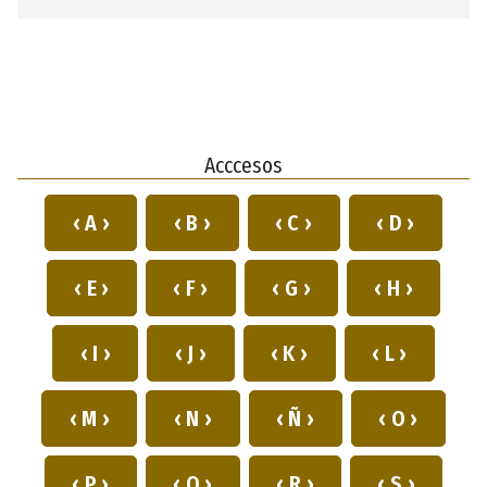
Acccesos
‹ A ›
‹ B ›
‹ C ›
‹ D ›
‹ E ›
‹ F ›
‹ G ›
‹ H ›
‹ I ›
‹ J ›
‹ K ›
‹ L ›
‹ M ›
‹ N ›
‹ Ñ ›
‹ O ›
‹ P ›
‹ Q ›
‹ R ›
‹ S ›