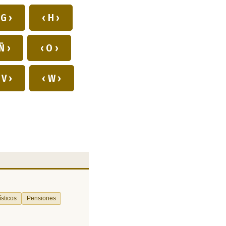
 G ›
‹ H ›
Ñ ›
‹ O ›
 V ›
‹ W ›