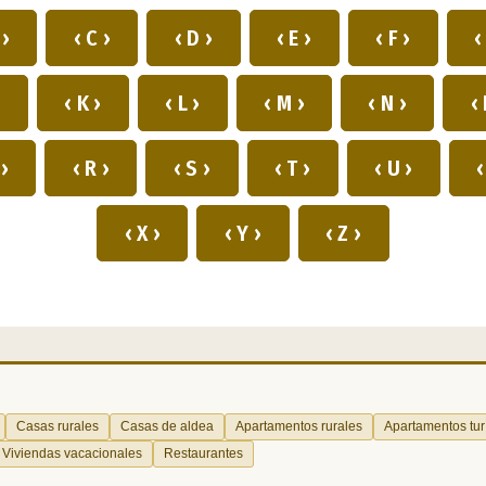
 ›
‹ C ›
‹ D ›
‹ E ›
‹ F ›
‹
›
‹ K ›
‹ L ›
‹ M ›
‹ N ›
‹ 
 ›
‹ R ›
‹ S ›
‹ T ›
‹ U ›
‹
‹ X ›
‹ Y ›
‹ Z ›