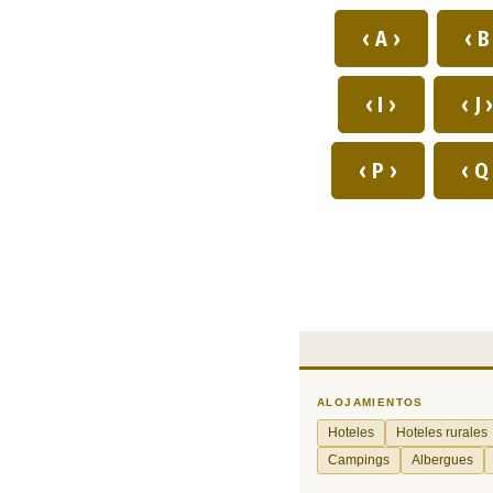
‹ A ›
‹ B
‹ I ›
‹ J 
‹ P ›
‹ Q