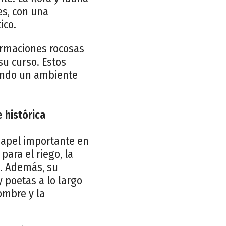
es, con una
ico.
formaciones rocosas
su curso. Estos
eando un ambiente
 histórica
papel importante en
para el riego, la
ro. Además, su
y poetas a lo largo
ombre y la