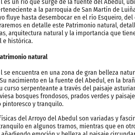
l es un río que surge de la fuente del Abedul, ub
erteneciente a la parroquia de San Martín de Luiña
oyo fluye hasta desembocar en el río Esqueiro, del 
oraremos en detalle este Patrimonio natural, detal
icas, arquitectura natural y la importancia que tie
 e histórica.
Patrimonio natural
l se encuentra en una zona de gran belleza natur
. Su nacimiento en la fuente del Abedul, en la brañ
su curso serpenteante a través del paisaje asturi
raviesa bosques frondosos, prados verdes y paisa
pintoresco y tranquilo.
 físicas del Arroyo del Abedul son variadas y fasc
tranquilo en algunos tramos, mientras que en ot
 añadiendo emoción y belleza al paisaje circundan