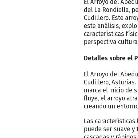
El Arroyo del Abedu
del La Rondiella, p
Cudillero. Este arr
este análisis, expl
características fís
perspectiva cultural
Detalles sobre el 
El Arroyo del Abedu
Cudillero, Asturias
marca el inicio de 
fluye, el arroyo at
creando un entorno 
Las características
puede ser suave y 
cascadas y rápidos,