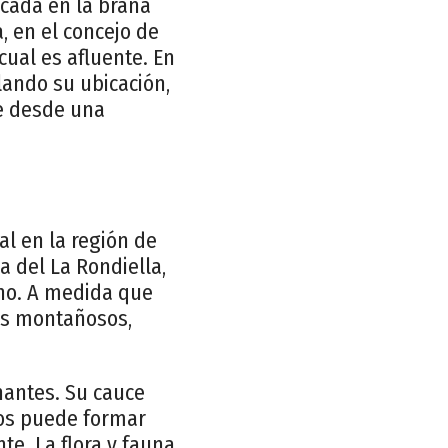
icada en la braña
, en el concejo de
cual es afluente. En
lando su ubicación,
ne desde una
al en la región de
a del La Rondiella,
ano. A medida que
jes montañosos,
inantes. Su cauce
ros puede formar
te. La flora y fauna