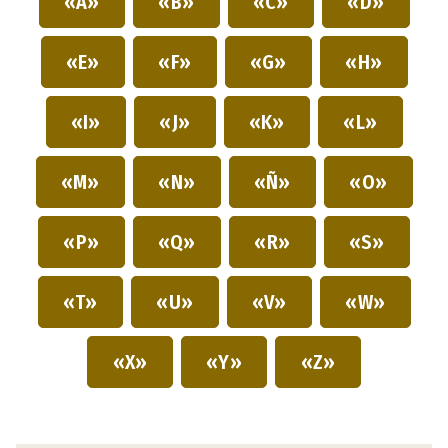
«A»
«B»
«C»
«D»
«E»
«F»
«G»
«H»
«I»
«J»
«K»
«L»
«M»
«N»
«Ñ»
«O»
«P»
«Q»
«R»
«S»
«T»
«U»
«V»
«W»
«X»
«Y»
«Z»