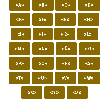
«A»
«B»
«C»
«D»
«E»
«F»
«G»
«H»
«I»
«J»
«K»
«L»
«M»
«N»
«Ñ»
«O»
«P»
«Q»
«R»
«S»
«T»
«U»
«V»
«W»
«X»
«Y»
«Z»