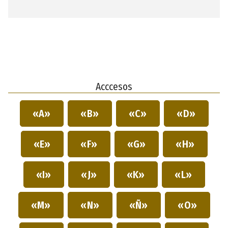
Acccesos
«A»
«B»
«C»
«D»
«E»
«F»
«G»
«H»
«I»
«J»
«K»
«L»
«M»
«N»
«Ñ»
«O»