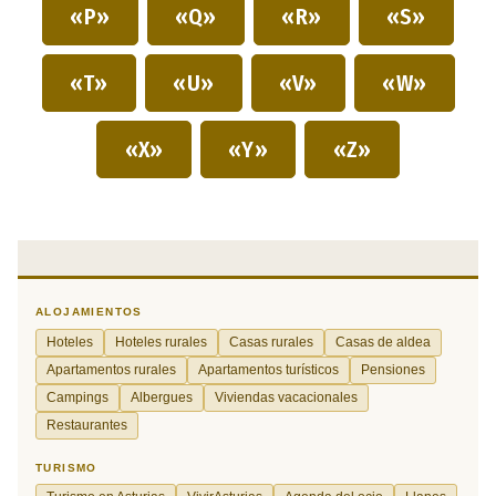
«P»
«Q»
«R»
«S»
«T»
«U»
«V»
«W»
«X»
«Y»
«Z»