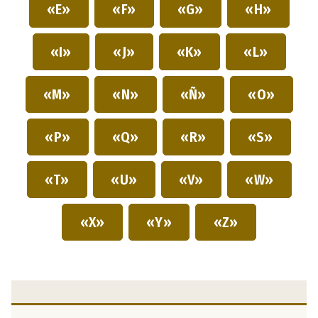
«E»
«F»
«G»
«H»
«I»
«J»
«K»
«L»
«M»
«N»
«Ñ»
«O»
«P»
«Q»
«R»
«S»
«T»
«U»
«V»
«W»
«X»
«Y»
«Z»