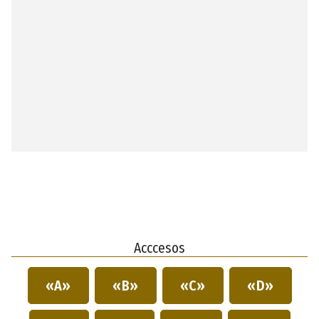
Acccesos
«A»
«B»
«C»
«D»