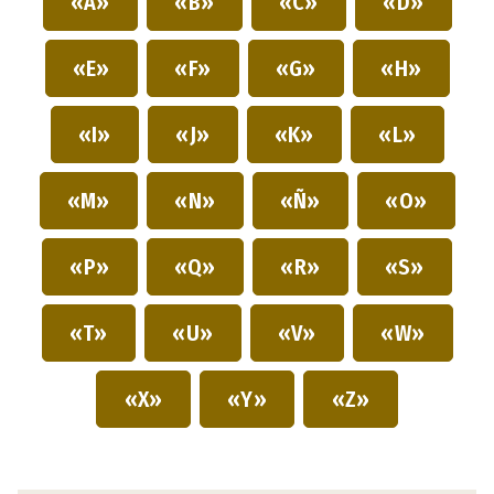
«A»
«B»
«C»
«D»
«E»
«F»
«G»
«H»
«I»
«J»
«K»
«L»
«M»
«N»
«Ñ»
«O»
«P»
«Q»
«R»
«S»
«T»
«U»
«V»
«W»
«X»
«Y»
«Z»