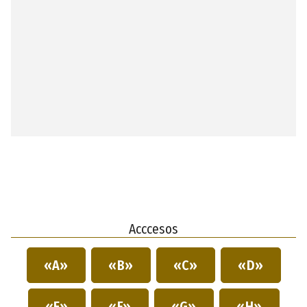
Acccesos
«A»
«B»
«C»
«D»
«E»
«F»
«G»
«H»