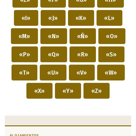
«I»
«J»
«K»
«L»
«M»
«N»
«Ñ»
«O»
«P»
«Q»
«R»
«S»
«T»
«U»
«V»
«W»
«X»
«Y»
«Z»