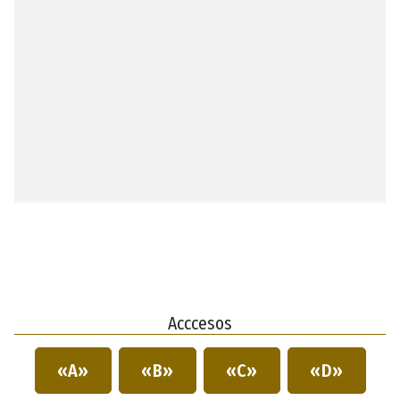
Acccesos
«A»
«B»
«C»
«D»