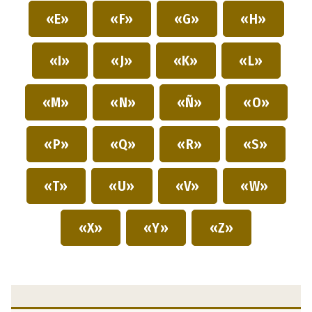
«E»
«F»
«G»
«H»
«I»
«J»
«K»
«L»
«M»
«N»
«Ñ»
«O»
«P»
«Q»
«R»
«S»
«T»
«U»
«V»
«W»
«X»
«Y»
«Z»