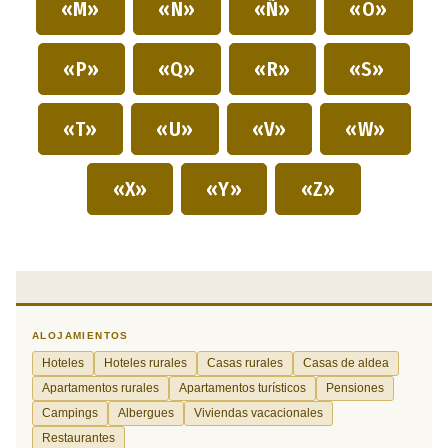
«M»
«N»
«Ñ»
«O»
«P»
«Q»
«R»
«S»
«T»
«U»
«V»
«W»
«X»
«Y»
«Z»