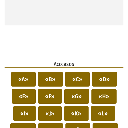
Acccesos
«A»
«B»
«C»
«D»
«E»
«F»
«G»
«H»
«I»
«J»
«K»
«L»