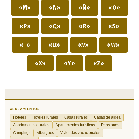
«M»
«N»
«Ñ»
«O»
«P»
«Q»
«R»
«S»
«T»
«U»
«V»
«W»
«X»
«Y»
«Z»