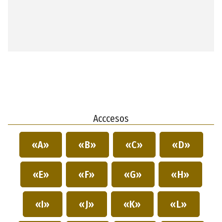
Acccesos
«A»
«B»
«C»
«D»
«E»
«F»
«G»
«H»
«I»
«J»
«K»
«L»