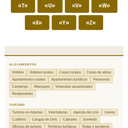
«T»
«U»
«V»
«W»
«X»
«Y»
«Z»