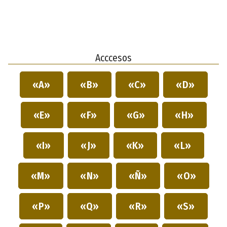
Acccesos
«A»
«B»
«C»
«D»
«E»
«F»
«G»
«H»
«I»
«J»
«K»
«L»
«M»
«N»
«Ñ»
«O»
«P»
«Q»
«R»
«S»