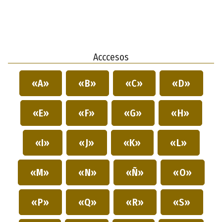
Acccesos
«A»
«B»
«C»
«D»
«E»
«F»
«G»
«H»
«I»
«J»
«K»
«L»
«M»
«N»
«Ñ»
«O»
«P»
«Q»
«R»
«S»