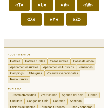
«T»
«U»
«V»
«W»
«X»
«Y»
«Z»