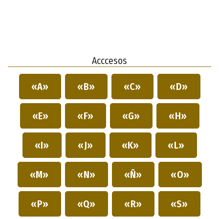
Acccesos
«A»
«B»
«C»
«D»
«E»
«F»
«G»
«H»
«I»
«J»
«K»
«L»
«M»
«N»
«Ñ»
«O»
«P»
«Q»
«R»
«S»