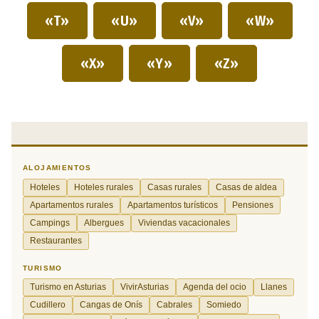
«T»
«U»
«V»
«W»
«X»
«Y»
«Z»