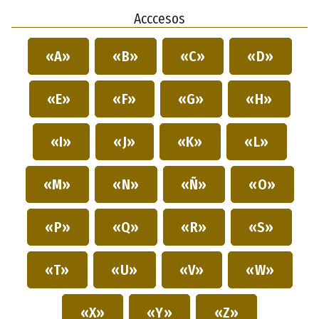
Acccesos
«A»
«B»
«C»
«D»
«E»
«F»
«G»
«H»
«I»
«J»
«K»
«L»
«M»
«N»
«Ñ»
«O»
«P»
«Q»
«R»
«S»
«T»
«U»
«V»
«W»
«X»
«Y»
«Z»