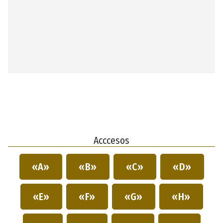
Acccesos
«A»
«B»
«C»
«D»
«E»
«F»
«G»
«H»