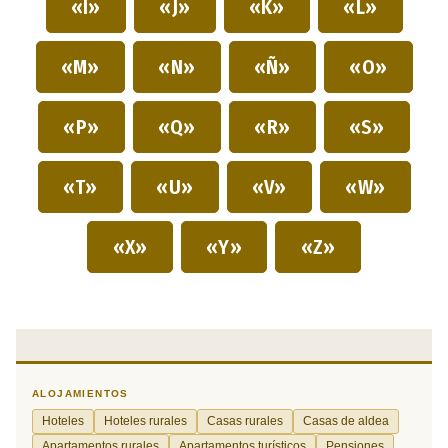
«I»
«J»
«K»
«L»
«M»
«N»
«Ñ»
«O»
«P»
«Q»
«R»
«S»
«T»
«U»
«V»
«W»
«X»
«Y»
«Z»