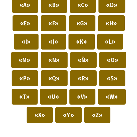
«A»
«B»
«C»
«D»
«E»
«F»
«G»
«H»
«I»
«J»
«K»
«L»
«M»
«N»
«Ñ»
«O»
«P»
«Q»
«R»
«S»
«T»
«U»
«V»
«W»
«X»
«Y»
«Z»