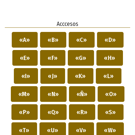
Acccesos
«A»
«B»
«C»
«D»
«E»
«F»
«G»
«H»
«I»
«J»
«K»
«L»
«M»
«N»
«Ñ»
«O»
«P»
«Q»
«R»
«S»
«T»
«U»
«V»
«W»