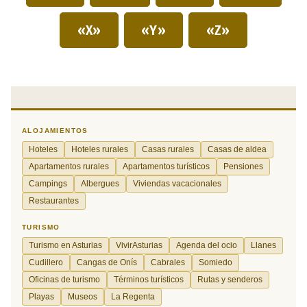
«X»
«Y»
«Z»