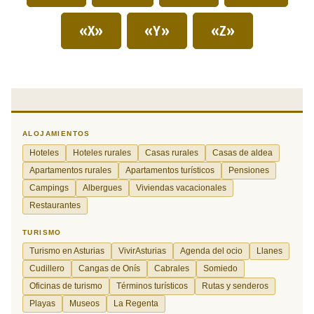
«X»
«Y»
«Z»