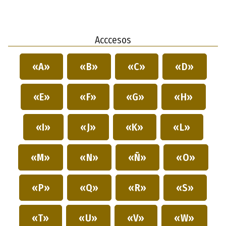
Acccesos
«A»
«B»
«C»
«D»
«E»
«F»
«G»
«H»
«I»
«J»
«K»
«L»
«M»
«N»
«Ñ»
«O»
«P»
«Q»
«R»
«S»
«T»
«U»
«V»
«W»