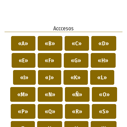
Acccesos
«A»
«B»
«C»
«D»
«E»
«F»
«G»
«H»
«I»
«J»
«K»
«L»
«M»
«N»
«Ñ»
«O»
«P»
«Q»
«R»
«S»