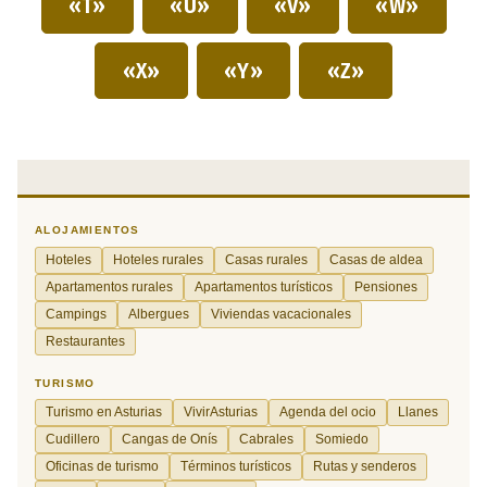
«T»
«U»
«V»
«W»
«X»
«Y»
«Z»