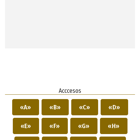
Acccesos
«A»
«B»
«C»
«D»
«E»
«F»
«G»
«H»