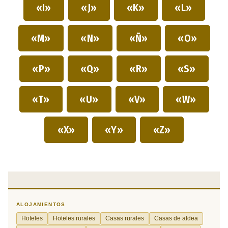
«I»
«J»
«K»
«L»
«M»
«N»
«Ñ»
«O»
«P»
«Q»
«R»
«S»
«T»
«U»
«V»
«W»
«X»
«Y»
«Z»