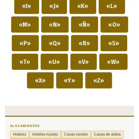
«I»
«J»
«K»
«L»
«M»
«N»
«Ñ»
«O»
«P»
«Q»
«R»
«S»
«T»
«U»
«V»
«W»
«X»
«Y»
«Z»