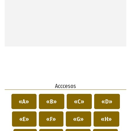
Acccesos
«A»
«B»
«C»
«D»
«E»
«F»
«G»
«H»