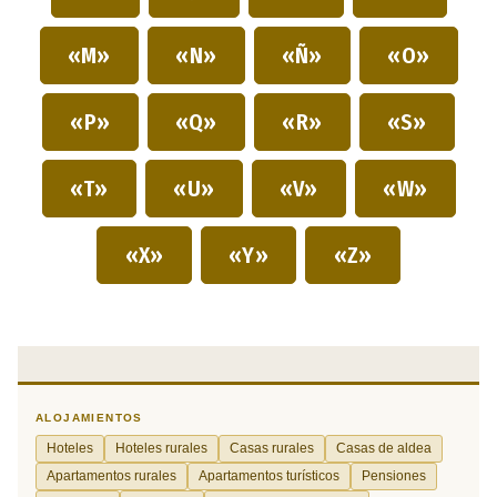
«M»
«N»
«Ñ»
«O»
«P»
«Q»
«R»
«S»
«T»
«U»
«V»
«W»
«X»
«Y»
«Z»