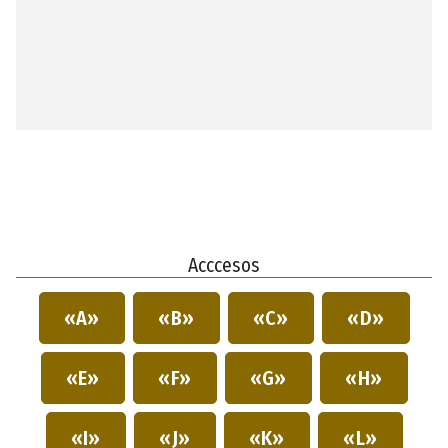
Acccesos
«A»
«B»
«C»
«D»
«E»
«F»
«G»
«H»
«I»
«J»
«K»
«L»