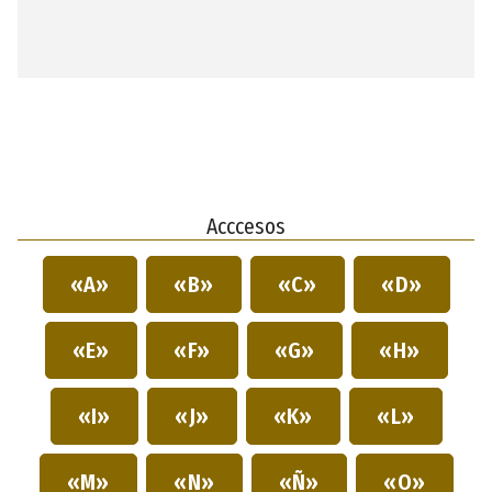
Acccesos
«A»
«B»
«C»
«D»
«E»
«F»
«G»
«H»
«I»
«J»
«K»
«L»
«M»
«N»
«Ñ»
«O»