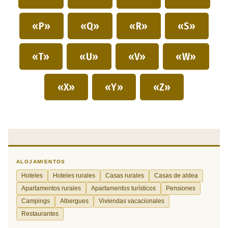
«P»
«Q»
«R»
«S»
«T»
«U»
«V»
«W»
«X»
«Y»
«Z»