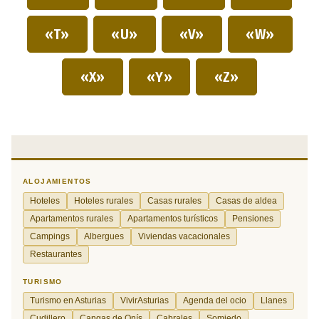
«T»
«U»
«V»
«W»
«X»
«Y»
«Z»