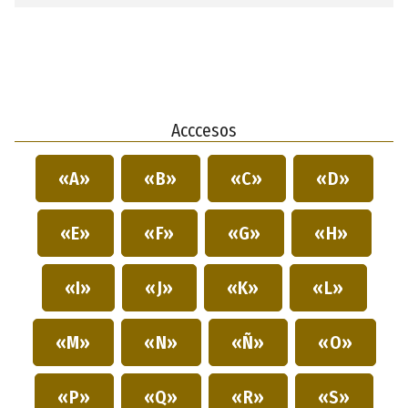
Acccesos
«A»
«B»
«C»
«D»
«E»
«F»
«G»
«H»
«I»
«J»
«K»
«L»
«M»
«N»
«Ñ»
«O»
«P»
«Q»
«R»
«S»