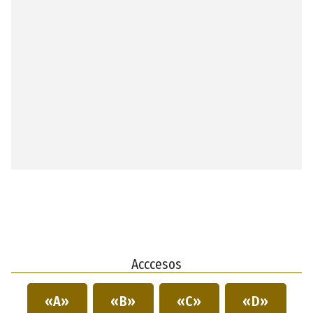
Acccesos
«A»
«B»
«C»
«D»