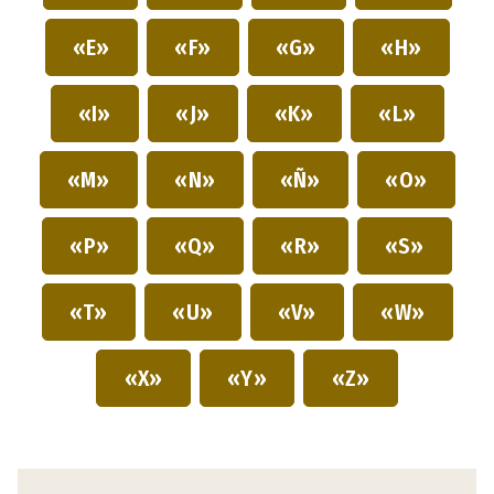
«E»
«F»
«G»
«H»
«I»
«J»
«K»
«L»
«M»
«N»
«Ñ»
«O»
«P»
«Q»
«R»
«S»
«T»
«U»
«V»
«W»
«X»
«Y»
«Z»