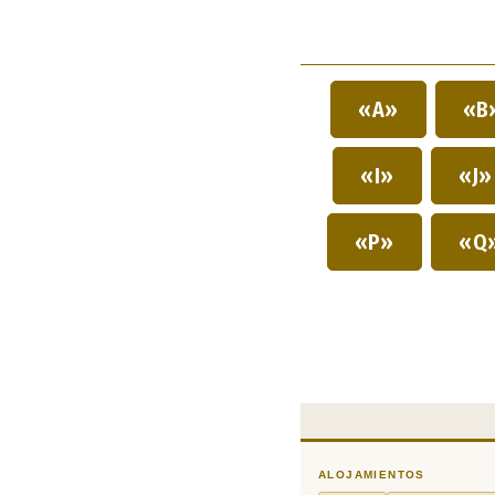
«A»
«B
«I»
«J
«P»
«Q