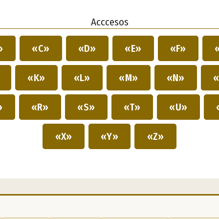
Acccesos
»
«C»
«D»
«E»
«F»
»
«K»
«L»
«M»
«N»
«
»
«R»
«S»
«T»
«U»
«X»
«Y»
«Z»