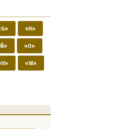
«G»
«H»
Ñ»
«O»
«V»
«W»