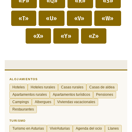
«P»
«Q»
«R»
«S»
«T»
«U»
«V»
«W»
«X»
«Y»
«Z»