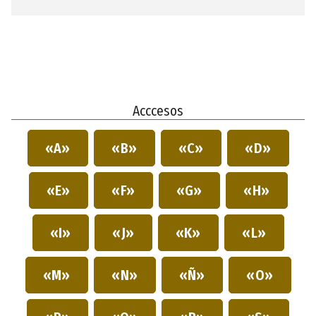
Acccesos
«A»
«B»
«C»
«D»
«E»
«F»
«G»
«H»
«I»
«J»
«K»
«L»
«M»
«N»
«Ñ»
«O»