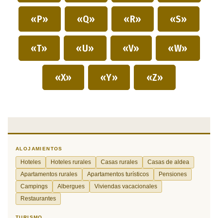
«P»
«Q»
«R»
«S»
«T»
«U»
«V»
«W»
«X»
«Y»
«Z»