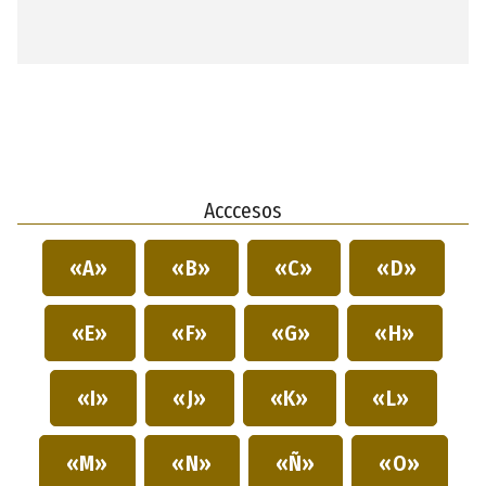
Acccesos
«A»
«B»
«C»
«D»
«E»
«F»
«G»
«H»
«I»
«J»
«K»
«L»
«M»
«N»
«Ñ»
«O»