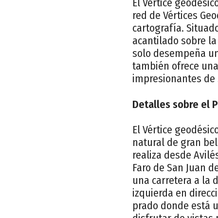
El Vértice geodési
red de Vértices Geo
cartografía. Situad
acantilado sobre la
solo desempeña una
también ofrece una
impresionantes de 
Detalles sobre el 
El Vértice geodési
natural de gran bell
realiza desde Avilé
Faro de San Juan de
una carretera a la 
izquierda en direcc
prado donde está ub