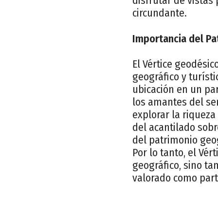
disfrutar de vistas
circundante.
Importancia del Pa
El Vértice geodésic
geográfico y turísti
ubicación en un par
los amantes del se
explorar la riqueza
del acantilado sobre
del patrimonio geog
Por lo tanto, el Vé
geográfico, sino ta
valorado como parte