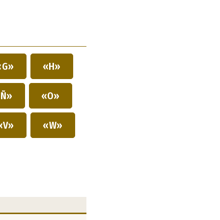
«G»
«H»
Ñ»
«O»
«V»
«W»