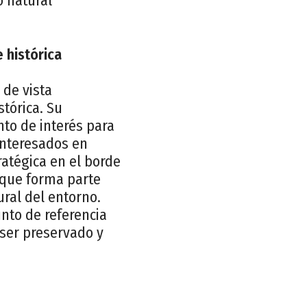
o natural
 histórica
 de vista
stórica. Su
nto de interés para
interesados en
ratégica en el borde
a que forma parte
ural del entorno.
unto de referencia
 ser preservado y