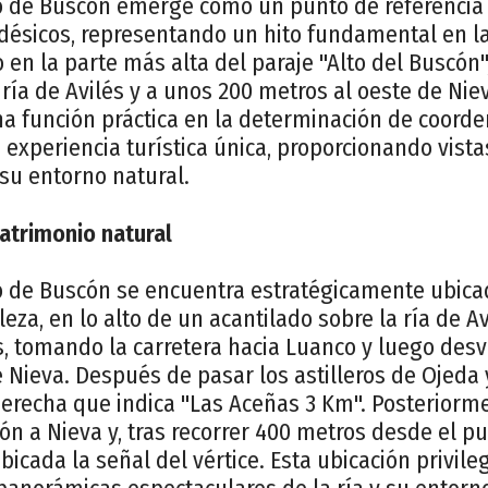
co de Buscón emerge como un punto de referencia c
désicos, representando un hito fundamental en la
o en la parte más alta del paraje "Alto del Buscón"
 ría de Avilés y a unos 200 metros al oeste de Niev
 función práctica en la determinación de coorde
 experiencia turística única, proporcionando vist
su entorno natural.
Patrimonio natural
co de Buscón se encuentra estratégicamente ubic
eza, en lo alto de un acantilado sobre la ría de A
s, tomando la carretera hacia Luanco y luego desv
 Nieva. Después de pasar los astilleros de Ojeda 
derecha que indica "Las Aceñas 3 Km". Posteriormen
ión a Nieva y, tras recorrer 400 metros desde el pu
icada la señal del vértice. Esta ubicación privil