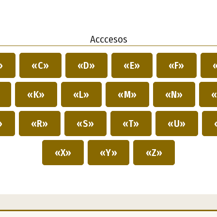
Acccesos
»
«C»
«D»
«E»
«F»
»
«K»
«L»
«M»
«N»
«
»
«R»
«S»
«T»
«U»
«X»
«Y»
«Z»