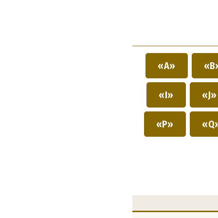
«A»
«B
«I»
«J
«P»
«Q