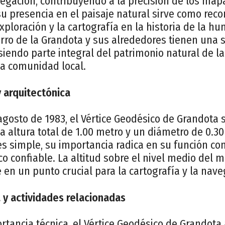
vegación, contribuyendo a la precisión de los mapa
u presencia en el paisaje natural sirve como reco
xploración y la cartografía en la historia de la h
cerro de la Grandota y sus alrededores tienen una s
 siendo parte integral del patrimonio natural de l
la comunidad local.
y arquitectónica
 agosto de 1983, el Vértice Geodésico de Grandot
a altura total de 1.00 metro y un diámetro de 0.30
s simple, su importancia radica en su función c
co confiable. La altitud sobre el nivel medio del m
e en un punto crucial para la cartografía y la nave
ca y actividades relacionadas
ancia técnica, el Vértice Geodésico de Grandota a