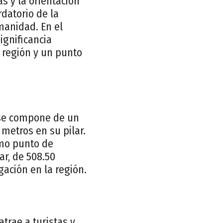
s y la orientación
rdatorio de la
umanidad. En el
ignificancia
a región y un punto
a se compone de un
 metros en su pilar.
omo punto de
ar, de 508.50
gación en la región.
trae a turistas y