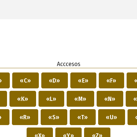
Acccesos
»
«C»
«D»
«E»
«F»
»
«K»
«L»
«M»
«N»
«
»
«R»
«S»
«T»
«U»
«X»
«Y»
«Z»