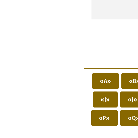
«A»
«B
«I»
«J
«P»
«Q