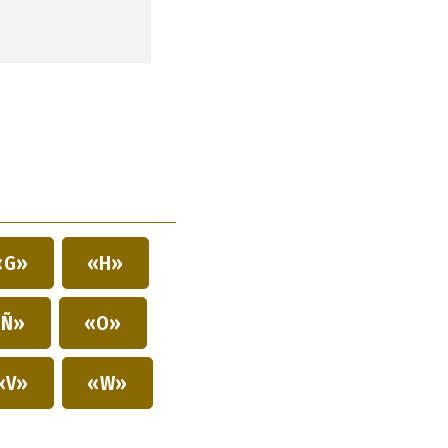
«G»
«H»
Ñ»
«O»
«V»
«W»