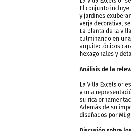
La Villa Excelsior 
El conjunto incluye
y jardines exuberan
verja decorativa, s
La planta de la vil
culminando en una
arquitectónicos ca
hexagonales y detal
Análisis de la rele
La Villa Excelsior 
y una representaci
su rica ornamentaci
Además de su import
diseñados por Múgi
Discusión sobre lo