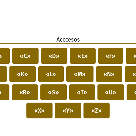
Acccesos
»
«C»
«D»
«E»
«F»
»
«K»
«L»
«M»
«N»
«
»
«R»
«S»
«T»
«U»
«X»
«Y»
«Z»