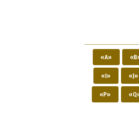
«A»
«B
«I»
«J
«P»
«Q