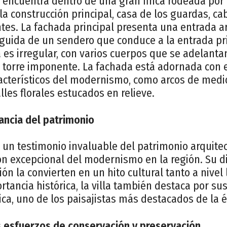
se encuentra dentro de una gran finca rodeada por
 la construcción principal, casa de los guardas, ca
tes. La fachada principal presenta una entrada ar
eguida de un sendero que conduce a la entrada prin
la es irregular, con varios cuerpos que se adelant
 torre imponente. La fachada está adornada con
racterísticos del modernismo, como arcos de medi
les florales estucados en relieve.
vancia del patrimonio
es un testimonio invaluable del patrimonio arquite
ón excepcional del modernismo en la región. Su d
ón la convierten en un hito cultural tanto a nivel
ancia histórica, la villa también destaca por sus
ca, uno de los paisajistas más destacados de la 
s esfuerzos de conservación y preservación