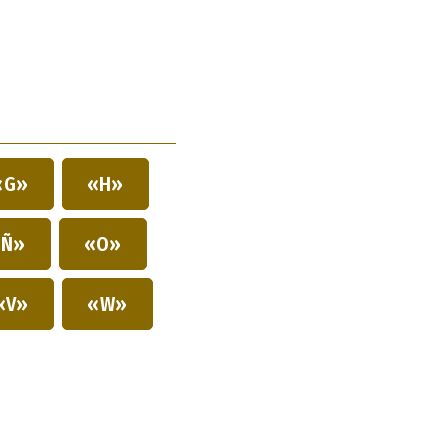
«G»
«H»
Ñ»
«O»
«V»
«W»