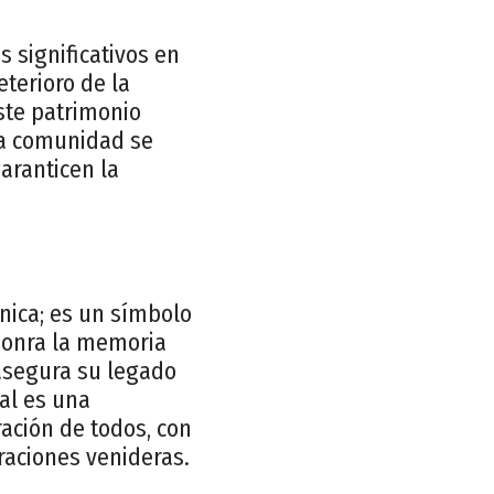
s significativos en
terioro de la
ste patrimonio
la comunidad se
aranticen la
nica; es un símbolo
 honra la memoria
asegura su legado
al es una
ación de todos, con
eraciones venideras.