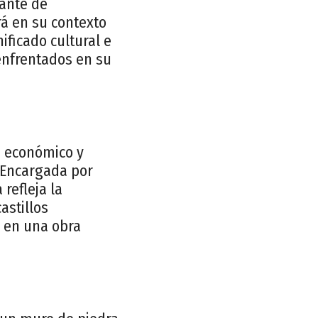
nante de
rá en su contexto
nificado cultural e
enfrentados en su
e económico y
. Encargada por
refleja la
astillos
e en una obra