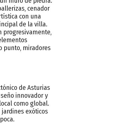
 un muro de piedra.
ballerizas, cenador
tística con una
cipal de la villa.
an progresivamente,
 elementos
o punto, miradores
ctónico de Asturias
iseño innovador y
 local como global.
 jardines exóticos
época.