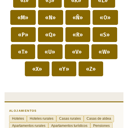
«I»
«J»
«K»
«L»
«M»
«N»
«Ñ»
«O»
«P»
«Q»
«R»
«S»
«T»
«U»
«V»
«W»
«X»
«Y»
«Z»