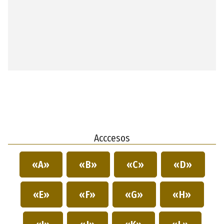
Acccesos
«A»
«B»
«C»
«D»
«E»
«F»
«G»
«H»