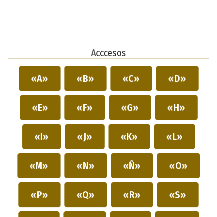
Acccesos
«A»
«B»
«C»
«D»
«E»
«F»
«G»
«H»
«I»
«J»
«K»
«L»
«M»
«N»
«Ñ»
«O»
«P»
«Q»
«R»
«S»