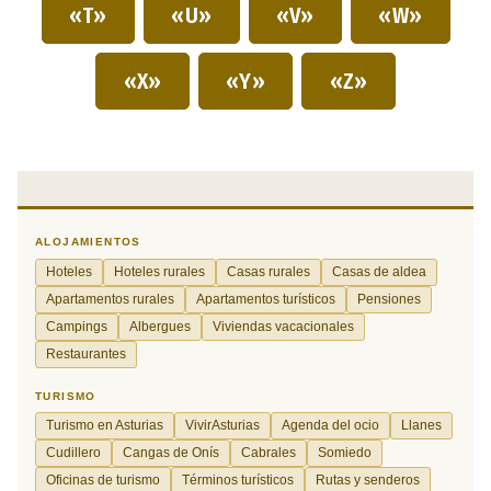
«T»
«U»
«V»
«W»
«X»
«Y»
«Z»