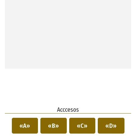
Acccesos
«A»
«B»
«C»
«D»