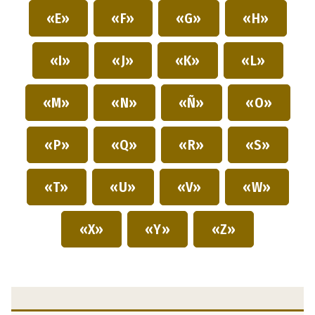
«E»
«F»
«G»
«H»
«I»
«J»
«K»
«L»
«M»
«N»
«Ñ»
«O»
«P»
«Q»
«R»
«S»
«T»
«U»
«V»
«W»
«X»
«Y»
«Z»