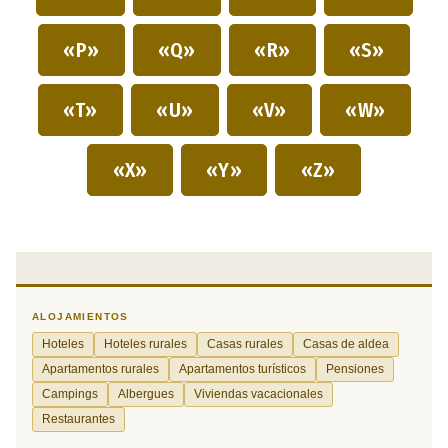
«P»
«Q»
«R»
«S»
«T»
«U»
«V»
«W»
«X»
«Y»
«Z»