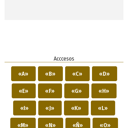
Acccesos
«A»
«B»
«C»
«D»
«E»
«F»
«G»
«H»
«I»
«J»
«K»
«L»
«M»
«N»
«Ñ»
«O»