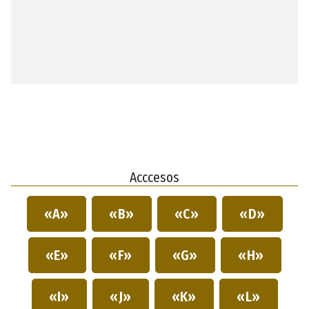
Acccesos
«A»
«B»
«C»
«D»
«E»
«F»
«G»
«H»
«I»
«J»
«K»
«L»