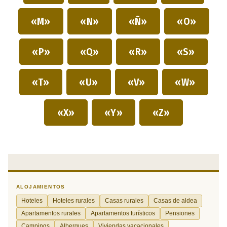
«M»
«N»
«Ñ»
«O»
«P»
«Q»
«R»
«S»
«T»
«U»
«V»
«W»
«X»
«Y»
«Z»