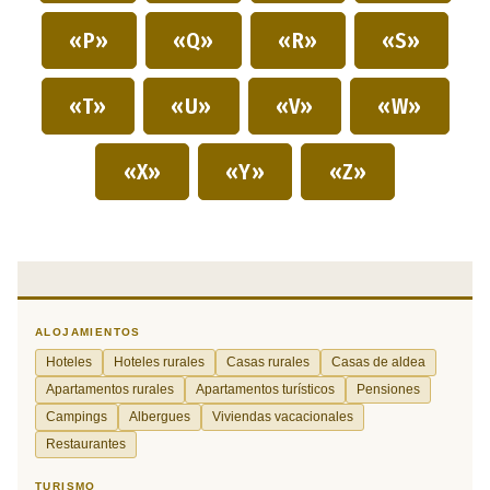
«P»
«Q»
«R»
«S»
«T»
«U»
«V»
«W»
«X»
«Y»
«Z»