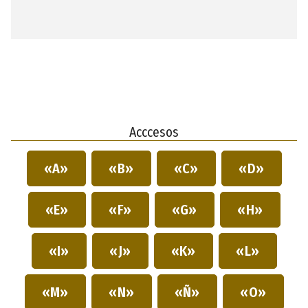
Acccesos
«A»
«B»
«C»
«D»
«E»
«F»
«G»
«H»
«I»
«J»
«K»
«L»
«M»
«N»
«Ñ»
«O»