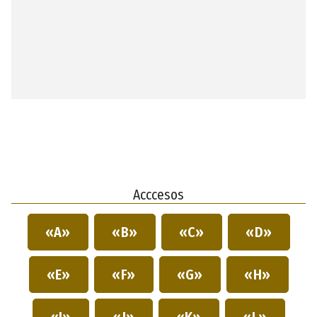
Acccesos
«A»
«B»
«C»
«D»
«E»
«F»
«G»
«H»
«I»
«J»
«K»
«L»