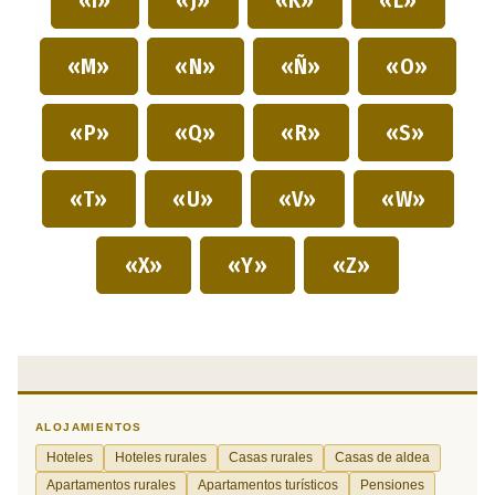
«M»
«N»
«Ñ»
«O»
«P»
«Q»
«R»
«S»
«T»
«U»
«V»
«W»
«X»
«Y»
«Z»