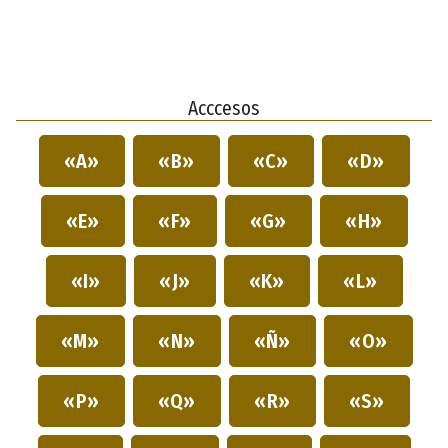
Acccesos
«A»
«B»
«C»
«D»
«E»
«F»
«G»
«H»
«I»
«J»
«K»
«L»
«M»
«N»
«Ñ»
«O»
«P»
«Q»
«R»
«S»