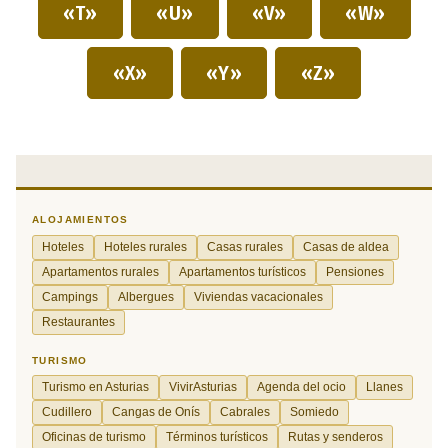
«T»
«U»
«V»
«W»
«X»
«Y»
«Z»