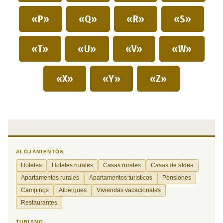
«P»
«Q»
«R»
«S»
«T»
«U»
«V»
«W»
«X»
«Y»
«Z»