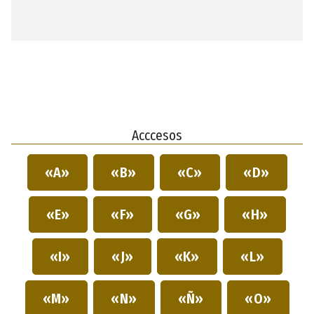
Acccesos
«A»
«B»
«C»
«D»
«E»
«F»
«G»
«H»
«I»
«J»
«K»
«L»
«M»
«N»
«Ñ»
«O»