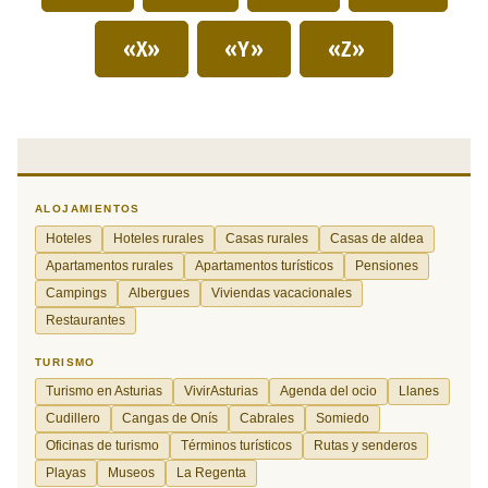
«X»
«Y»
«Z»