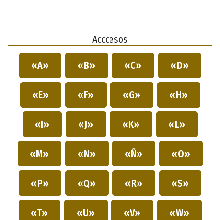
Acccesos
«A»
«B»
«C»
«D»
«E»
«F»
«G»
«H»
«I»
«J»
«K»
«L»
«M»
«N»
«Ñ»
«O»
«P»
«Q»
«R»
«S»
«T»
«U»
«V»
«W»