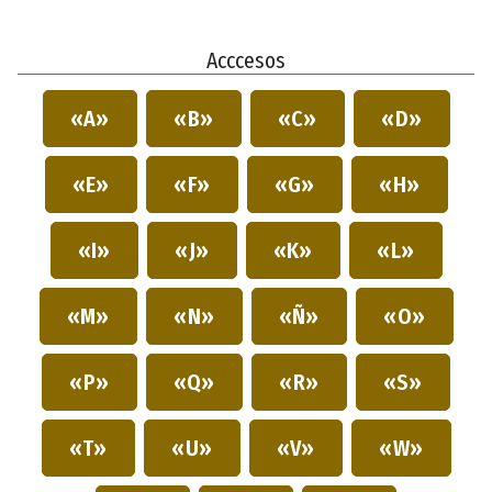
Acccesos
«A»
«B»
«C»
«D»
«E»
«F»
«G»
«H»
«I»
«J»
«K»
«L»
«M»
«N»
«Ñ»
«O»
«P»
«Q»
«R»
«S»
«T»
«U»
«V»
«W»