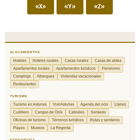
«X»
«Y»
«Z»