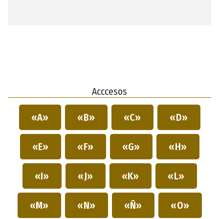
Acccesos
«A»
«B»
«C»
«D»
«E»
«F»
«G»
«H»
«I»
«J»
«K»
«L»
«M»
«N»
«Ñ»
«O»