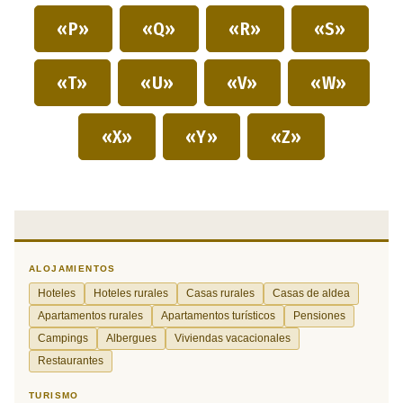
«P»
«Q»
«R»
«S»
«T»
«U»
«V»
«W»
«X»
«Y»
«Z»