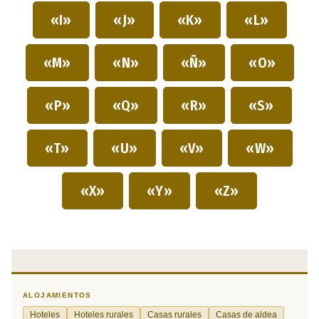
«I»
«J»
«K»
«L»
«M»
«N»
«Ñ»
«O»
«P»
«Q»
«R»
«S»
«T»
«U»
«V»
«W»
«X»
«Y»
«Z»