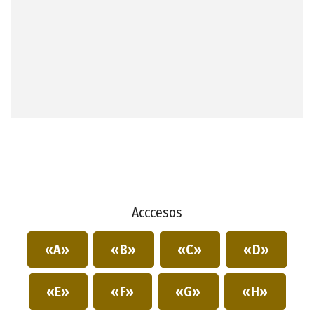
Acccesos
«A»
«B»
«C»
«D»
«E»
«F»
«G»
«H»