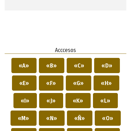
Acccesos
«A»
«B»
«C»
«D»
«E»
«F»
«G»
«H»
«I»
«J»
«K»
«L»
«M»
«N»
«Ñ»
«O»