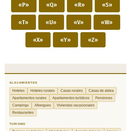
«P»
«Q»
«R»
«S»
«T»
«U»
«V»
«W»
«X»
«Y»
«Z»