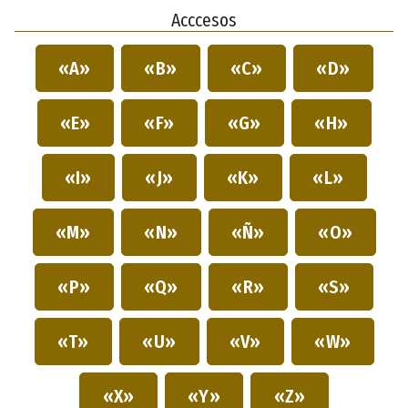
Acccesos
«A»
«B»
«C»
«D»
«E»
«F»
«G»
«H»
«I»
«J»
«K»
«L»
«M»
«N»
«Ñ»
«O»
«P»
«Q»
«R»
«S»
«T»
«U»
«V»
«W»
«X»
«Y»
«Z»